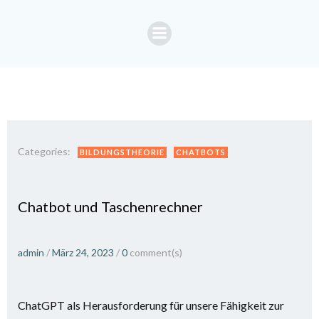
Zum
Inhalt
springen
Categories:
BILDUNGSTHEORIE
CHATBOTS
Chatbot und Taschenrechner
admin
/
März 24, 2023
/
0
comment(s)
ChatGPT als Herausforderung für unsere Fähigkeit zur